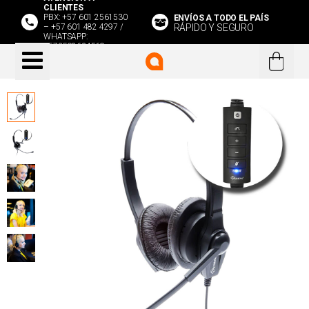
CLIENTES
PBX: +57 601 2561530
ENVÍOS A TODO EL PAÍS
RÁPIDO Y SEGURO
– +57 601 482 4297 /
WHATSAPP:
+573508634569