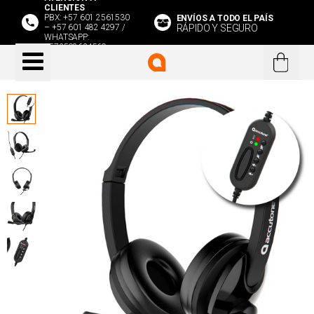
CLIENTES
PBX: +57 601 2561530
ENVÍOS A TODO EL PAÍS
RÁPIDO Y SEGURO
– +57 601 482 4297 /
WHATSAPP:
+573508634569